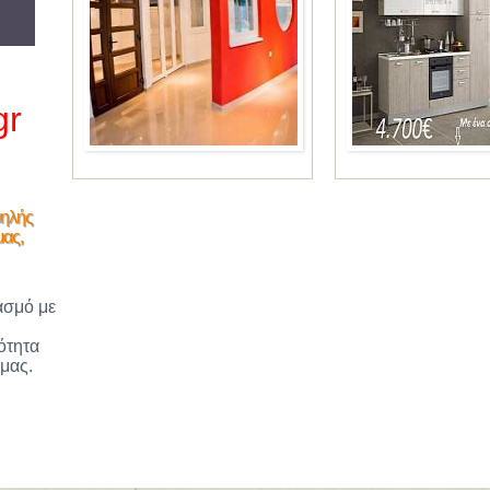
gr
ψηλής
μας,
ασμό με
ότητα
 μας.