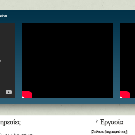
 μόνο
ηρεσίες
Εργασία
[Στείλτε το βιογραφικό σας!]
όντα και λεπτομέρειες