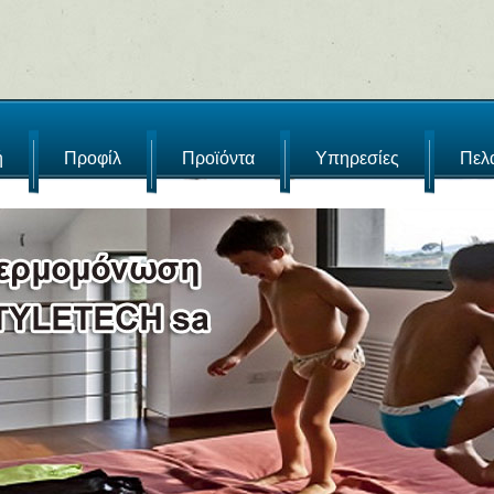
ή
Προφίλ
Προϊόντα
Υπηρεσίες
Πελ