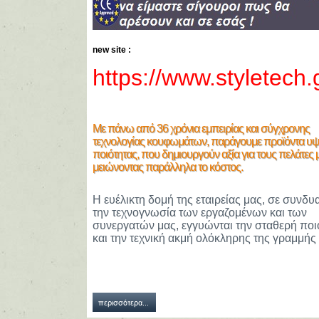
new site :
https://www.styletech.
Με πάνω από 36 χρόνια εμπειρίας και σύγχρονης
τεχνολογίας κουφωμάτων, παράγουμε προϊόντα υ
ποιότητας, που δημιουργούν αξία για τους πελάτες 
μειώνοντας παράλληλα το κόστος.
Η ευέλικτη δομή της εταιρείας μας, σε συνδυ
την τεχνογνωσία των εργαζομένων και των
συνεργατών μας, εγγυώνται την σταθερή ποι
και την τεχνική ακμή ολόκληρης της γραμμής